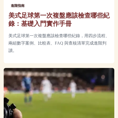
進階指南
美式足球第一次複盤應該檢查哪些紀
錄：基礎入門實作手冊
美式足球第一次複盤應該檢查哪些紀錄，用四步流程、
兩組數字案例、比較表、FAQ 與查核清單完成進階判
讀。