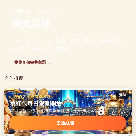
足球盤勢 · 112 篇研究
美式足球
不靠口號，從定義、規則、資料、機率、案例與風險
界線建立可重現的研究路線。
瀏覽 8 個完整主題 →
合作推薦
贊助
手慢的人只能看別人領
搶紅包每日限量開放
當日存款達標即可到首頁搶紅包，手速決定金額。
去搶紅包 →