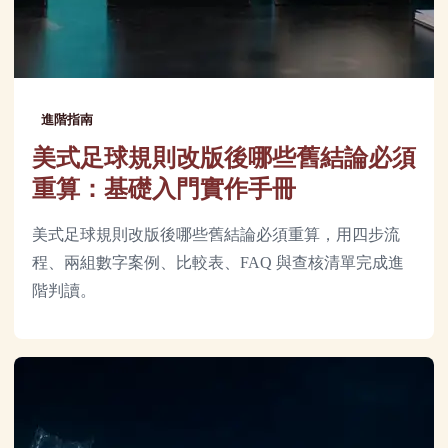
進階指南
美式足球規則改版後哪些舊結論必須
重算：基礎入門實作手冊
美式足球規則改版後哪些舊結論必須重算，用四步流
程、兩組數字案例、比較表、FAQ 與查核清單完成進
階判讀。