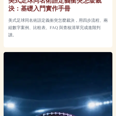
美式足球同名術語定義衝突怎麼裁
決：基礎入門實作手冊
美式足球同名術語定義衝突怎麼裁決，用四步流程、兩
組數字案例、比較表、FAQ 與查核清單完成進階判
讀。