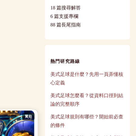
18 篇搜尋解答
6 篇支援專欄
88 篇長尾指南
熱門研究路線
美式足球是什麼？先用一頁弄懂核
心定義
美式足球怎麼看？從資料口徑到結
論的完整順序
美式足球規則有哪些？開始前必查
贊助
的條件