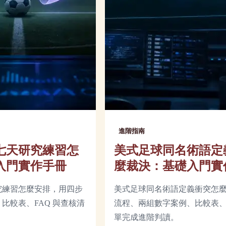
進階指南
七天研究練習怎
美式足球同名術語定
入門實作手冊
麼裁決：基礎入門實
究練習怎麼安排，用四步
美式足球同名術語定義衝突怎
比較表、FAQ 與查核清
流程、兩組數字案例、比較表、F
單完成進階判讀。