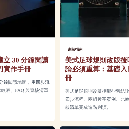
進階指南
立 30 分鐘閱讀
美式足球規則改版後
門實作手冊
論必須重算：基礎入
冊
0 分鐘閱讀地圖，用四步流
較表、FAQ 與查核清單
美式足球規則改版後哪些舊結
四步流程、兩組數字案例、比較表
核清單完成進階判讀。