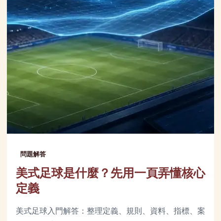
問題解答
美式足球是什麼？先用一頁弄懂核心
定義
美式足球入門解答：整理定義、規則、資料、指標、案