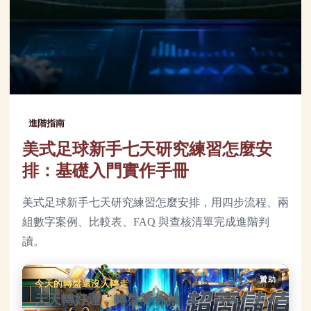
進階指南
美式足球新手七天研究練習怎麼安
排：基礎入門實作手冊
美式足球新手七天研究練習怎麼安排，用四步流程、兩
組數字案例、比較表、FAQ 與查核清單完成進階判
讀。
贊助
今天的轉盤還沒人轉走
天天轉好運，轉盤等你抽