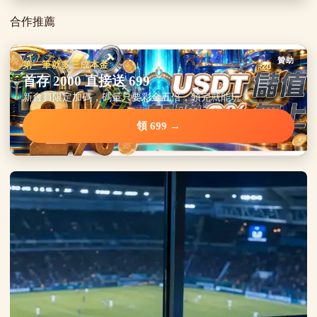
合作推薦
贊助
第一筆就多三成本金
首存 2000 直接送 699
新會員限定加碼，碼量只要彩金五倍，領完就能玩。
領 699 →