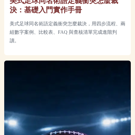
美式足球同名術語定義衝突怎麼裁
決：基礎入門實作手冊
美式足球同名術語定義衝突怎麼裁決，用四步流程、兩
組數字案例、比較表、FAQ 與查核清單完成進階判
讀。