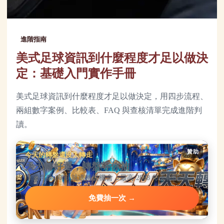
進階指南
美式足球資訊到什麼程度才足以做決
定：基礎入門實作手冊
美式足球資訊到什麼程度才足以做決定，用四步流程、
兩組數字案例、比較表、FAQ 與查核清單完成進階判
讀。
贊助
今天的轉盤還沒人轉走
天天轉好運，轉盤等你抽
單筆存款 3000 就送轉盤機會，最高 2888 每天都能中。
免費抽一次 →