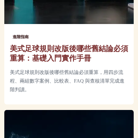
進階指南
美式足球規則改版後哪些舊結論必須
重算：基礎入門實作手冊
美式足球規則改版後哪些舊結論必須重算，用四步流
程、兩組數字案例、比較表、FAQ 與查核清單完成進
階判讀。