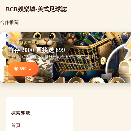
BCR娛樂城-美式足球誌
合作推薦
第一筆就多三成本金
首存 2000 直接送 699
新會員限定加碼，碼量只要彩金五倍，領完就能玩。
領 699 →
探索導覽
首頁