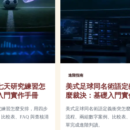
進階指南
七天研究練習怎
美式足球同名術語定
入門實作手冊
麼裁決：基礎入門實
究練習怎麼安排，用四步
美式足球同名術語定義衝突怎
比較表、FAQ 與查核清
流程、兩組數字案例、比較表、F
單完成進階判讀。