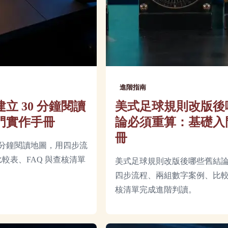
進階指南
立 30 分鐘閱讀
美式足球規則改版後
門實作手冊
論必須重算：基礎入
冊
0 分鐘閱讀地圖，用四步流
較表、FAQ 與查核清單
美式足球規則改版後哪些舊結
四步流程、兩組數字案例、比較表
核清單完成進階判讀。