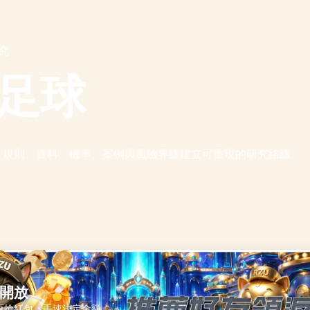
研究
足球
、規則、資料、機率、案例與風險界線建立可重現的研究路線。
開放
頁搶紅包，手速決定金額。