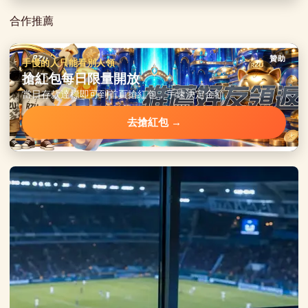
合作推薦
贊助
手慢的人只能看別人領
搶紅包每日限量開放
當日存款達標即可到首頁搶紅包，手速決定金額。
去搶紅包 →