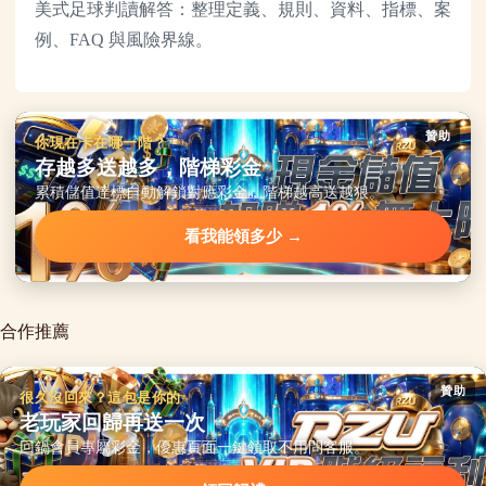
美式足球判讀解答：整理定義、規則、資料、指標、案
例、FAQ 與風險界線。
贊助
你現在卡在哪一階？
存越多送越多，階梯彩金
累積儲值達標自動解鎖對應彩金，階梯越高送越狠。
看我能領多少 →
合作推薦
贊助
很久沒回來？這包是你的
老玩家回歸再送一次
回鍋會員專屬彩金，優惠頁面一鍵領取不用問客服。