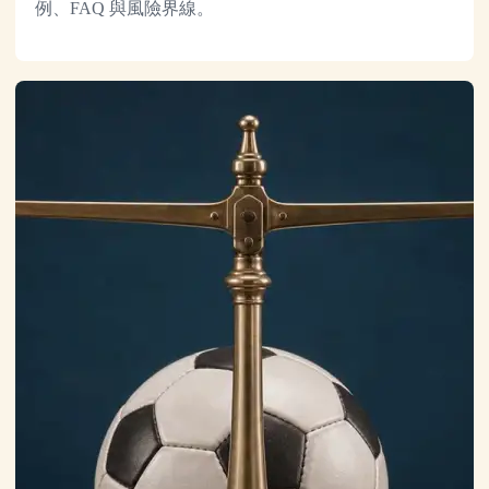
例、FAQ 與風險界線。