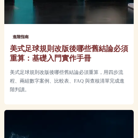
進階指南
美式足球規則改版後哪些舊結論必須
重算：基礎入門實作手冊
美式足球規則改版後哪些舊結論必須重算，用四步流
程、兩組數字案例、比較表、FAQ 與查核清單完成進
階判讀。