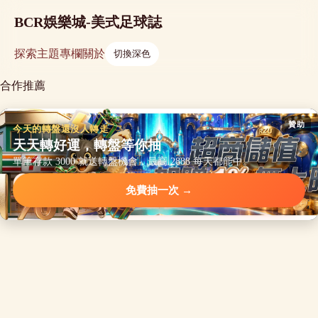
BCR娛樂城-美式足球誌
探索
主題
專欄
關於
切換深色
合作推薦
贊助
今天的轉盤還沒人轉走
天天轉好運，轉盤等你抽
單筆存款 3000 就送轉盤機會，最高 2888 每天都能中。
免費抽一次 →