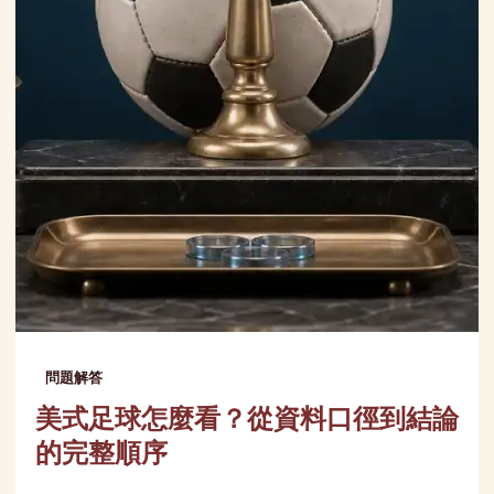
問題解答
美式足球怎麼看？從資料口徑到結論
的完整順序