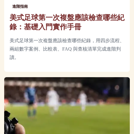
進階指南
美式足球第一次複盤應該檢查哪些紀
錄：基礎入門實作手冊
美式足球第一次複盤應該檢查哪些紀錄，用四步流程、
兩組數字案例、比較表、FAQ 與查核清單完成進階判
讀。