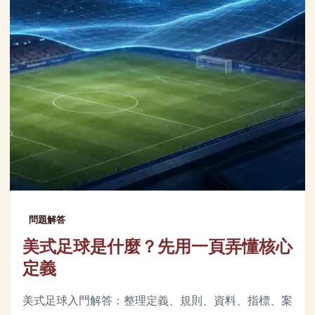
問題解答
美式足球是什麼？先用一頁弄懂核心
定義
美式足球入門解答：整理定義、規則、資料、指標、案