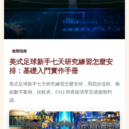
進階指南
美式足球新手七天研究練習怎麼安
排：基礎入門實作手冊
美式足球新手七天研究練習怎麼安排，用四步流程、兩
組數字案例、比較表、FAQ 與查核清單完成進階判
讀。
贊助
今天的轉盤還沒人轉走
天天轉好運，轉盤等你抽