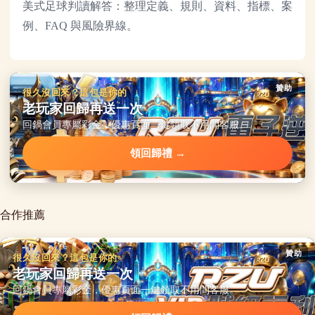
美式足球判讀解答：整理定義、規則、資料、指標、案
例、FAQ 與風險界線。
贊助
很久沒回來？這包是你的
老玩家回歸再送一次
回鍋會員專屬彩金，優惠頁面一鍵領取不用問客服。
領回歸禮 →
合作推薦
贊助
很久沒回來？這包是你的
老玩家回歸再送一次
回鍋會員專屬彩金，優惠頁面一鍵領取不用問客服。