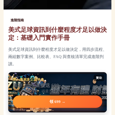
進階指南
美式足球資訊到什麼程度才足以做決
定：基礎入門實作手冊
美式足球資訊到什麼程度才足以做決定，用四步流程、
兩組數字案例、比較表、FAQ 與查核清單完成進階判
讀。
贊助
第一筆就多三成本金
首存 2000 直接送 699
新會員限定加碼，碼量只要彩金五倍，領完就能玩。
領 699 →