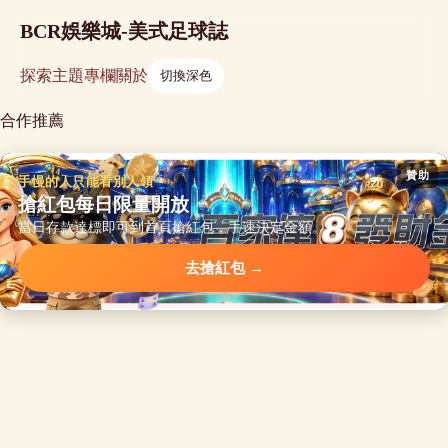
BCR娛樂城-美式足球誌
探索
主題
專欄
關於
切換深色
合作推薦
贊助
手慢的人只能看別人領
搶紅包每日限量開放
當日存款達標即可到首頁搶紅包，手速決定金額。
去搶紅包 →