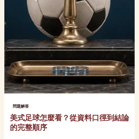
問題解答
美式足球怎麼看？從資料口徑到結論
的完整順序