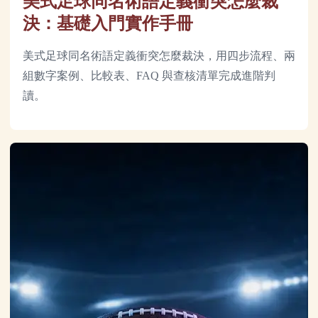
美式足球同名術語定義衝突怎麼裁
決：基礎入門實作手冊
美式足球同名術語定義衝突怎麼裁決，用四步流程、兩
組數字案例、比較表、FAQ 與查核清單完成進階判
讀。