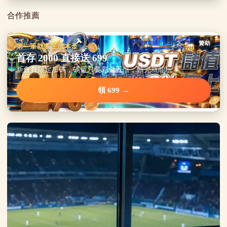
合作推薦
贊助
第一筆就多三成本金
首存 2000 直接送 699
新會員限定加碼，碼量只要彩金五倍，領完就能玩。
領 699 →