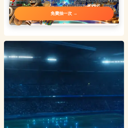
單筆存款 3000 就送轉盤機會，最高 2888 每天都能中。
免費抽一次 →