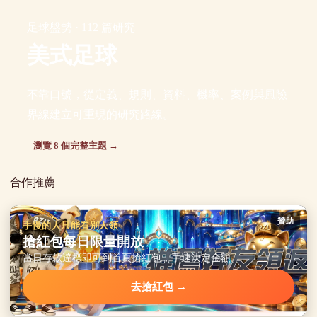
足球盤勢 · 112 篇研究
美式足球
不靠口號，從定義、規則、資料、機率、案例與風險
界線建立可重現的研究路線。
瀏覽 8 個完整主題 →
合作推薦
贊助
手慢的人只能看別人領
搶紅包每日限量開放
當日存款達標即可到首頁搶紅包，手速決定金額。
去搶紅包 →