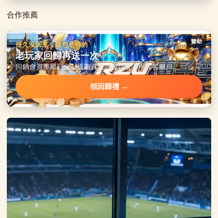
合作推薦
贊助
很久沒回來？這包是你的
老玩家回歸再送一次
回鍋會員專屬彩金，優惠頁面一鍵領取不用問客服。
領回歸禮 →