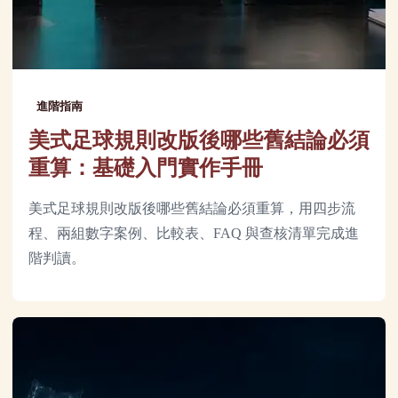
進階指南
美式足球規則改版後哪些舊結論必須
重算：基礎入門實作手冊
美式足球規則改版後哪些舊結論必須重算，用四步流
程、兩組數字案例、比較表、FAQ 與查核清單完成進
階判讀。