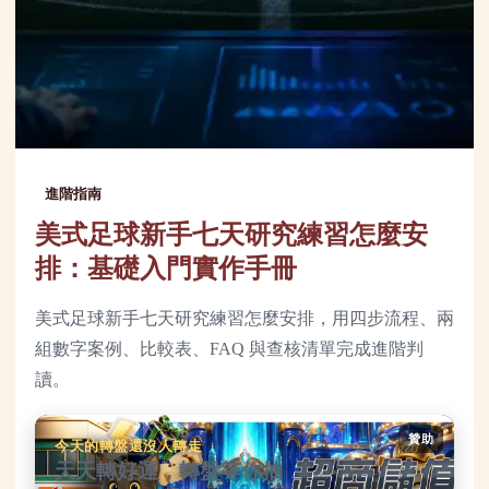
進階指南
美式足球新手七天研究練習怎麼安
排：基礎入門實作手冊
美式足球新手七天研究練習怎麼安排，用四步流程、兩
組數字案例、比較表、FAQ 與查核清單完成進階判
讀。
贊助
今天的轉盤還沒人轉走
天天轉好運，轉盤等你抽