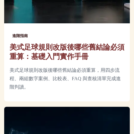
進階指南
美式足球規則改版後哪些舊結論必須
重算：基礎入門實作手冊
美式足球規則改版後哪些舊結論必須重算，用四步流
程、兩組數字案例、比較表、FAQ 與查核清單完成進
階判讀。