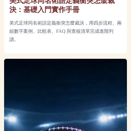
美式足球同名術語定義衝突怎麼裁
決：基礎入門實作手冊
美式足球同名術語定義衝突怎麼裁決，用四步流程、兩
組數字案例、比較表、FAQ 與查核清單完成進階判
讀。