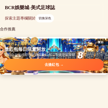
BCR娛樂城-美式足球誌
探索
主題
專欄
關於
切換深色
合作推薦
贊助
手慢的人只能看別人領
搶紅包每日限量開放
當日存款達標即可到首頁搶紅包，手速決定金額。
去搶紅包 →