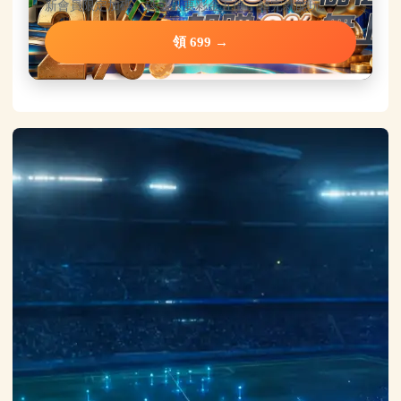
新會員限定加碼，碼量只要彩金五倍，領完就能玩。
領 699 →