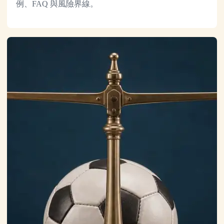
例、FAQ 與風險界線。