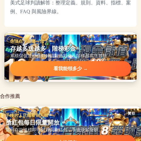
美式足球判讀解答：整理定義、規則、資料、指標、案
例、FAQ 與風險界線。
贊助
你現在卡在哪一階？
存越多送越多，階梯彩金
累積儲值達標自動解鎖對應彩金，階梯越高送越狠。
看我能領多少 →
合作推薦
贊助
手慢的人只能看別人領
搶紅包每日限量開放
當日存款達標即可到首頁搶紅包，手速決定金額。