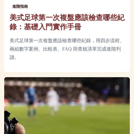
進階指南
美式足球第一次複盤應該檢查哪些紀
錄：基礎入門實作手冊
美式足球第一次複盤應該檢查哪些紀錄，用四步流程、
兩組數字案例、比較表、FAQ 與查核清單完成進階判
讀。