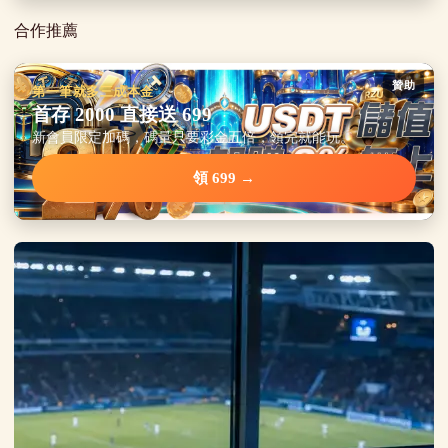
合作推薦
贊助
第一筆就多三成本金
首存 2000 直接送 699
新會員限定加碼，碼量只要彩金五倍，領完就能玩。
領 699 →