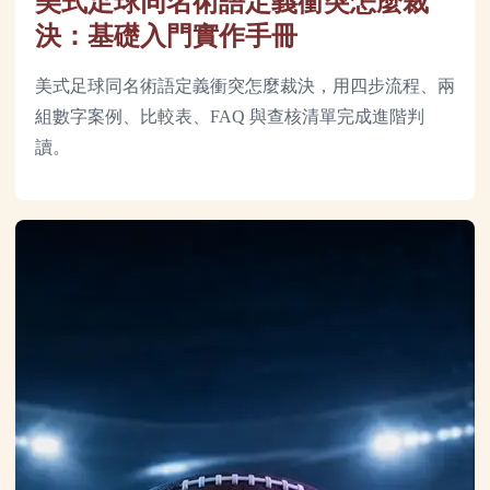
美式足球同名術語定義衝突怎麼裁
決：基礎入門實作手冊
美式足球同名術語定義衝突怎麼裁決，用四步流程、兩
組數字案例、比較表、FAQ 與查核清單完成進階判
讀。