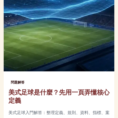
問題解答
美式足球是什麼？先用一頁弄懂核心
定義
美式足球入門解答：整理定義、規則、資料、指標、案