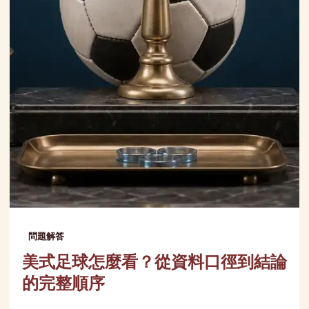
問題解答
美式足球怎麼看？從資料口徑到結論
的完整順序