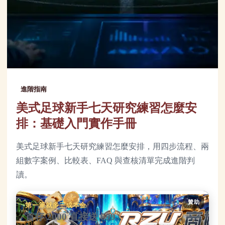
進階指南
美式足球新手七天研究練習怎麼安
排：基礎入門實作手冊
美式足球新手七天研究練習怎麼安排，用四步流程、兩
組數字案例、比較表、FAQ 與查核清單完成進階判
讀。
贊助
第一筆就多三成本金
首存 2000 直接送 699