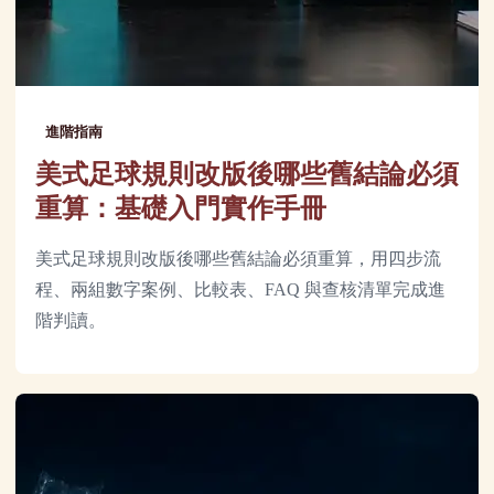
進階指南
美式足球規則改版後哪些舊結論必須
重算：基礎入門實作手冊
美式足球規則改版後哪些舊結論必須重算，用四步流
程、兩組數字案例、比較表、FAQ 與查核清單完成進
階判讀。