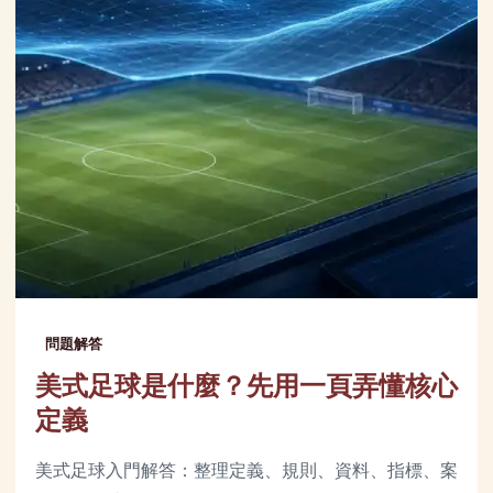
問題解答
美式足球是什麼？先用一頁弄懂核心
定義
美式足球入門解答：整理定義、規則、資料、指標、案