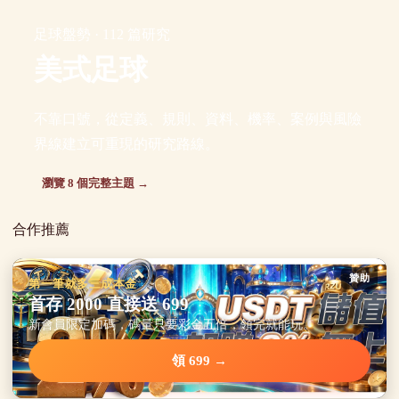
足球盤勢 · 112 篇研究
美式足球
不靠口號，從定義、規則、資料、機率、案例與風險
界線建立可重現的研究路線。
瀏覽 8 個完整主題 →
合作推薦
贊助
第一筆就多三成本金
首存 2000 直接送 699
新會員限定加碼，碼量只要彩金五倍，領完就能玩。
領 699 →