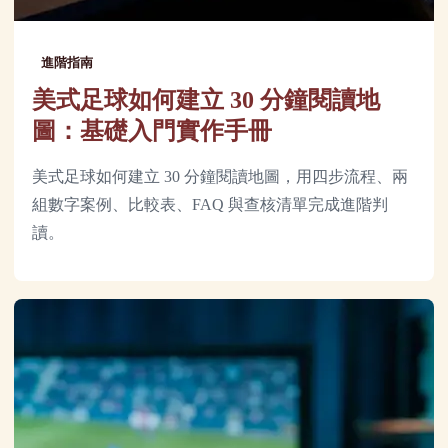
進階指南
美式足球如何建立 30 分鐘閱讀地
圖：基礎入門實作手冊
美式足球如何建立 30 分鐘閱讀地圖，用四步流程、兩
組數字案例、比較表、FAQ 與查核清單完成進階判
讀。