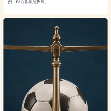
例、FAQ 與風險界線。