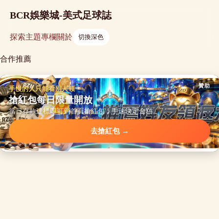
BCR娛樂城-美式足球誌
探索
主題
專欄
關於
切換深色
合作推薦
贊助
手慢的人只能看別人領
搶紅包每日限量開放
當日存款達標即可到首頁搶紅包，手速決定金額。
去搶紅包 →