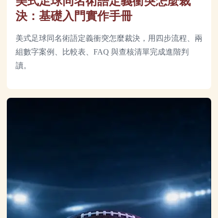
美式足球同名術語定義衝突怎麼裁
決：基礎入門實作手冊
美式足球同名術語定義衝突怎麼裁決，用四步流程、兩
組數字案例、比較表、FAQ 與查核清單完成進階判
讀。