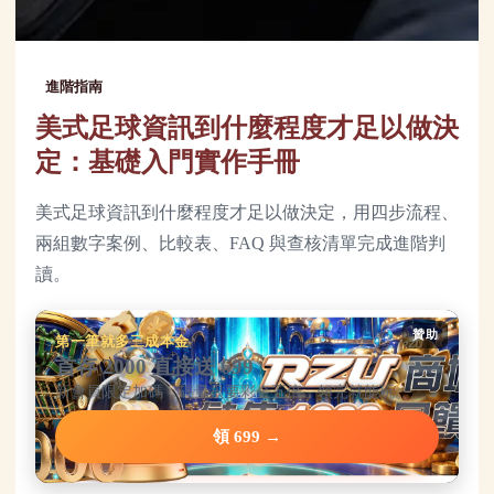
進階指南
美式足球資訊到什麼程度才足以做決
定：基礎入門實作手冊
美式足球資訊到什麼程度才足以做決定，用四步流程、
兩組數字案例、比較表、FAQ 與查核清單完成進階判
讀。
贊助
第一筆就多三成本金
首存 2000 直接送 699
新會員限定加碼，碼量只要彩金五倍，領完就能玩。
領 699 →