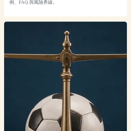
例、FAQ 與風險界線。