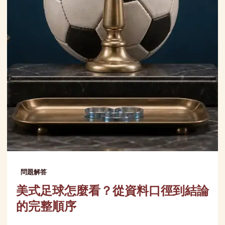
問題解答
美式足球怎麼看？從資料口徑到結論
的完整順序