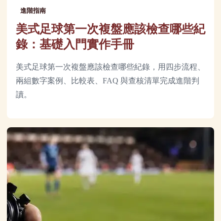
進階指南
美式足球第一次複盤應該檢查哪些紀
錄：基礎入門實作手冊
美式足球第一次複盤應該檢查哪些紀錄，用四步流程、
兩組數字案例、比較表、FAQ 與查核清單完成進階判
讀。