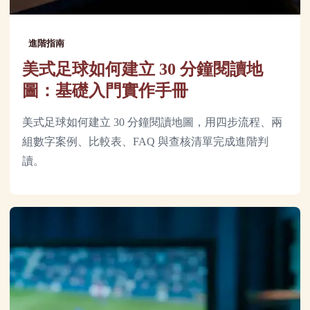
進階指南
美式足球如何建立 30 分鐘閱讀地
圖：基礎入門實作手冊
美式足球如何建立 30 分鐘閱讀地圖，用四步流程、兩
組數字案例、比較表、FAQ 與查核清單完成進階判
讀。