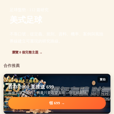
足球盤勢 · 112 篇研究
美式足球
不靠口號，從定義、規則、資料、機率、案例與風險
界線建立可重現的研究路線。
瀏覽 8 個完整主題 →
合作推薦
贊助
第一筆就多三成本金
首存 2000 直接送 699
新會員限定加碼，碼量只要彩金五倍，領完就能玩。
領 699 →