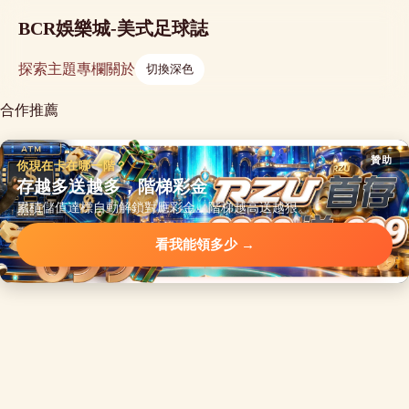
BCR娛樂城-美式足球誌
探索
主題
專欄
關於
切換深色
合作推薦
贊助
你現在卡在哪一階？
存越多送越多，階梯彩金
累積儲值達標自動解鎖對應彩金，階梯越高送越狠。
看我能領多少 →