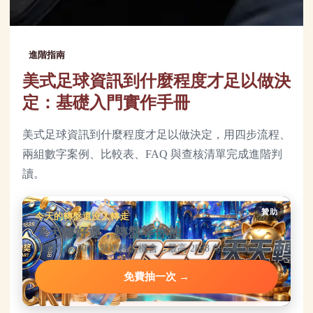
進階指南
美式足球資訊到什麼程度才足以做決
定：基礎入門實作手冊
美式足球資訊到什麼程度才足以做決定，用四步流程、
兩組數字案例、比較表、FAQ 與查核清單完成進階判
讀。
贊助
今天的轉盤還沒人轉走
天天轉好運，轉盤等你抽
單筆存款 3000 就送轉盤機會，最高 2888 每天都能中。
免費抽一次 →