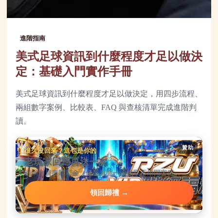
進階指南
美式足球資訊到什麼程度才足以做決
定：基礎入門實作手冊
美式足球資訊到什麼程度才足以做決定，用四步流程、
兩組數字案例、比較表、FAQ 與查核清單完成進階判
讀。
贊助
很久沒回來？這包是你的
老玩家回歸再送一次
回鍋會員專屬彩金，優惠頁面一鍵領取不用問客服。
領回歸禮 →