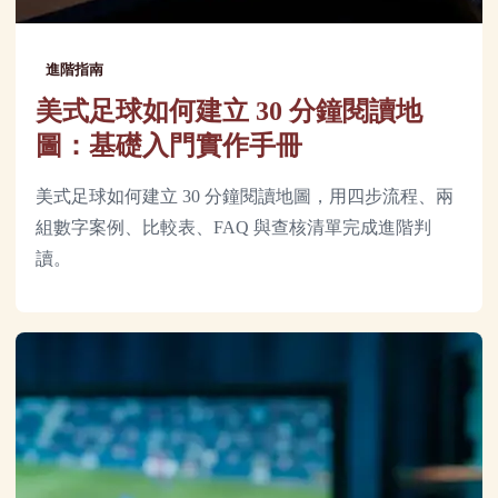
進階指南
美式足球如何建立 30 分鐘閱讀地
圖：基礎入門實作手冊
美式足球如何建立 30 分鐘閱讀地圖，用四步流程、兩
組數字案例、比較表、FAQ 與查核清單完成進階判
讀。