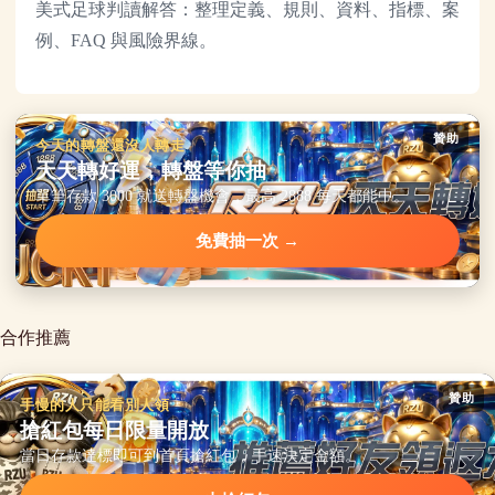
美式足球判讀解答：整理定義、規則、資料、指標、案
例、FAQ 與風險界線。
贊助
今天的轉盤還沒人轉走
天天轉好運，轉盤等你抽
單筆存款 3000 就送轉盤機會，最高 2888 每天都能中。
免費抽一次 →
合作推薦
贊助
手慢的人只能看別人領
搶紅包每日限量開放
當日存款達標即可到首頁搶紅包，手速決定金額。