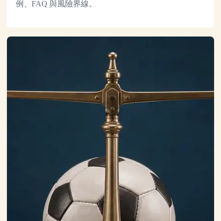
例、FAQ 與風險界線。