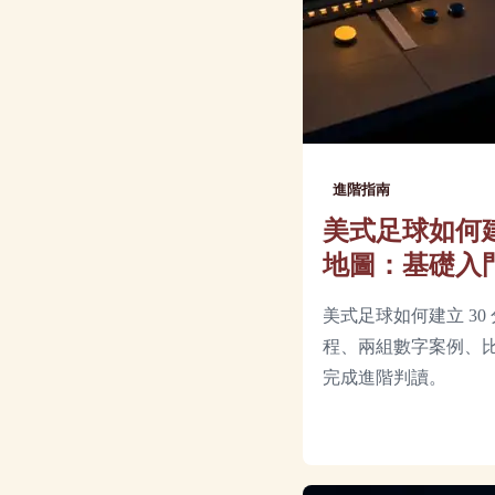
進階指南
美式足球如何建
地圖：基礎入
美式足球如何建立 3
程、兩組數字案例、比
完成進階判讀。