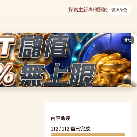
探索
主題
專欄
關於
切換深色
贊助
內容進度
112 / 112 篇已完成