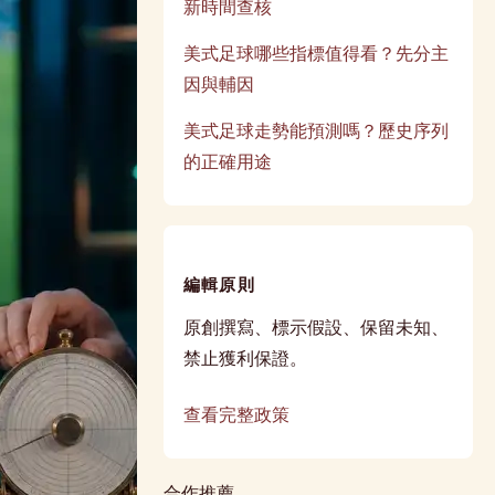
新時間查核
美式足球哪些指標值得看？先分主
因與輔因
美式足球走勢能預測嗎？歷史序列
的正確用途
編輯原則
原創撰寫、標示假設、保留未知、
禁止獲利保證。
查看完整政策
合作推薦