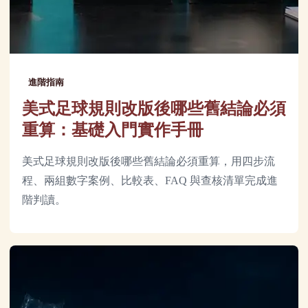
進階指南
美式足球規則改版後哪些舊結論必須
重算：基礎入門實作手冊
美式足球規則改版後哪些舊結論必須重算，用四步流
程、兩組數字案例、比較表、FAQ 與查核清單完成進
階判讀。