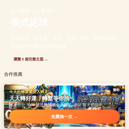
足球盤勢 · 112 篇研究
美式足球
不靠口號，從定義、規則、資料、機率、案例與風險
界線建立可重現的研究路線。
瀏覽 8 個完整主題 →
合作推薦
贊助
今天的轉盤還沒人轉走
天天轉好運，轉盤等你抽
單筆存款 3000 就送轉盤機會，最高 2888 每天都能中。
免費抽一次 →