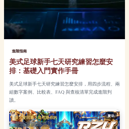
進階指南
美式足球新手七天研究練習怎麼安
排：基礎入門實作手冊
美式足球新手七天研究練習怎麼安排，用四步流程、兩
組數字案例、比較表、FAQ 與查核清單完成進階判
讀。
贊助
很久沒回來？這包是你的
老玩家回歸再送一次