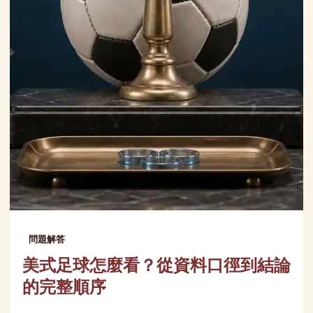
問題解答
美式足球怎麼看？從資料口徑到結論
的完整順序