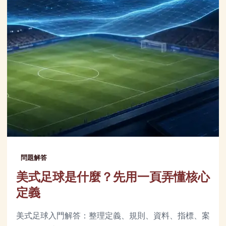
問題解答
美式足球是什麼？先用一頁弄懂核心
定義
美式足球入門解答：整理定義、規則、資料、指標、案