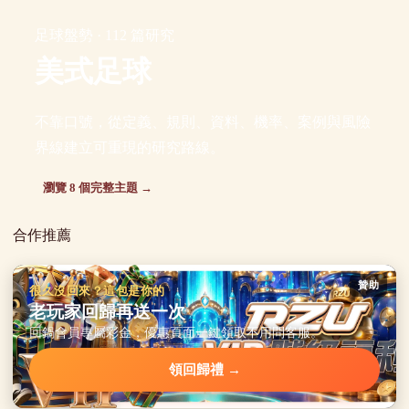
足球盤勢 · 112 篇研究
美式足球
不靠口號，從定義、規則、資料、機率、案例與風險
界線建立可重現的研究路線。
瀏覽 8 個完整主題 →
合作推薦
贊助
很久沒回來？這包是你的
老玩家回歸再送一次
回鍋會員專屬彩金，優惠頁面一鍵領取不用問客服。
領回歸禮 →