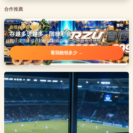
合作推薦
贊助
你現在卡在哪一階？
存越多送越多，階梯彩金
累積儲值達標自動解鎖對應彩金，階梯越高送越狠。
看我能領多少 →